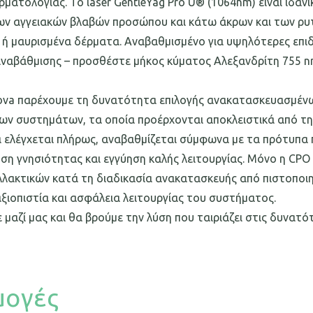
ρματολογίας. Το laser GentleYag Pro U® (1064nm) είναι ιδαν
ων αγγειακών βλαβών προσώπου και κάτω άκρων και των ρυτί
 μαυρισμένα δέρματα. Αναβαθμισμένο για υψηλότερες επιδόσε
ναβάθμισης – προσθέστε μήκος κύματος Αλεξανδρίτη 755 n
va παρέχουμε τη δυνατότητα επιλογής ανακατασκευασμένων 
ων συστημάτων, τα οποία προέρχονται αποκλειστικά από τη 
 ελέγχεται πλήρως, αναβαθμίζεται σύμφωνα με τα πρότυπα 
ση γνησιότητας και εγγύηση καλής λειτουργίας. Μόνο η CP
λακτικών κατά τη διαδικασία ανακατασκευής από πιστοποιη
ξιοπιστία και ασφάλεια λειτουργίας του συστήματος.
 μαζί μας και θα βρούμε την λύση που ταιριάζει στις δυνατό
ογές