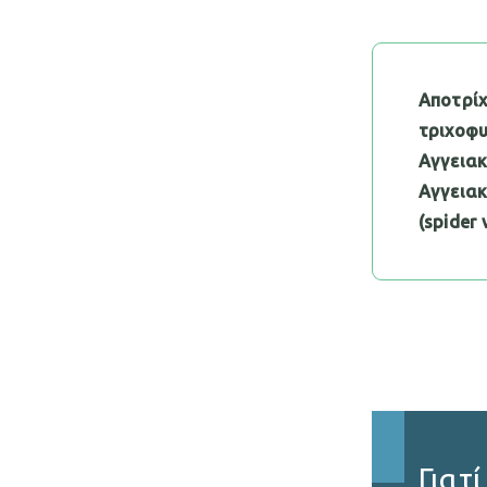
Αποτρίχ
τριχοφυ
Αγγεια
Αγγειακ
(spider
Γιατ