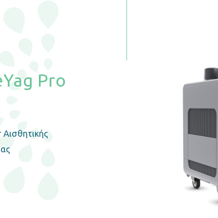
eYag Pro
r Αισθητικής
ίας