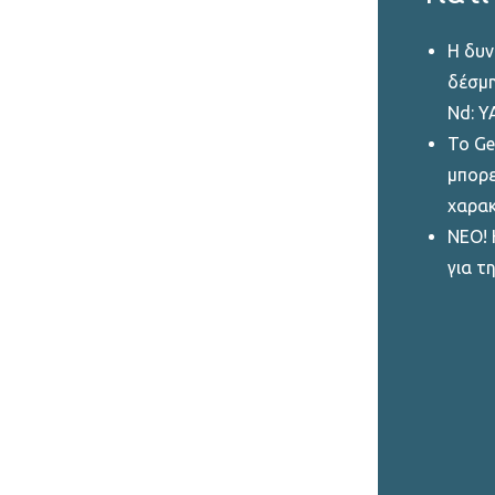
Η δυν
δέσμη
Nd: Y
To Ge
μπορε
χαρακ
ΝΕΟ! 
για τ