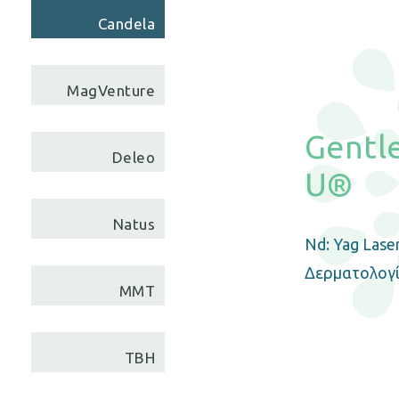
Candela
MagVenture
Gentl
Deleo
U®
Natus
Nd: Yag Lase
Δερματολογ
MMT
TBH