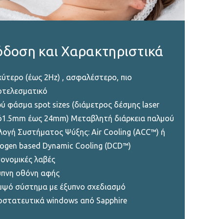
δοση και Χαρακτηριστικά
ύτερο (έως 2Hz) , ασφαλέστερο, πιο
οτελεσματικό
ύ φάσμα spot sizes (διάμετρος δέσμης laser
ό1.5mm έως 24mm) Μεταβλητή διάρκεια παλμού
λογή Συστήματος Ψύξης: Air Cooling (ACC™) ή
ogen based Dynamic Cooling (DCD™)
ονομικές λαβές
υπνη οθόνη αφής
μψό σύστημα με έξυπνο σχεδιασμό
οστατευτικά windows από Sapphire