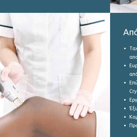
Από
Ταχ
απ
Ευρ
απ
Επι
Cry
Εργ
Έξ
Κο
Πρ