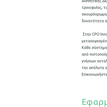
Aισθητικής Δε
τριχοφυΐας, τ
σκουρόχρωμα ή
δυνατότητα α
Στην CPO Inno
μεταχειρισμέν
Κάθε σύστημα
από πιστοποίη
γνήσιων ανταλ
την απόλυτη α
Επικοινωνήστε
Εφαρμ