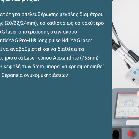
ατότητα απελευθέρωσης μεγάλης διαμέτρου
ς (20/22/24mm), το καθιστά ως το ταχύτερο
AG laser αποτρίχωσης στην αγορά
ntleYAG Pro-U® long pulse Nd: YAG laser
ί να αναβαθμιστεί και να διαθέτει τα
τηριστικά Laser τύπου Alexandrite (755nm)
Η κεφαλή των 5mm μπορεί να χρησιμοποιηθεί
η θεραπεία ονυχομυκητιάσεων