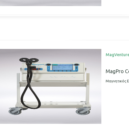
MagVentur
MagPro C
Μαγνητικός Ε