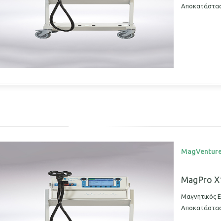
Αποκατάστα
MagVentur
MagPro X
Μαγνητικός Ε
Αποκατάστα