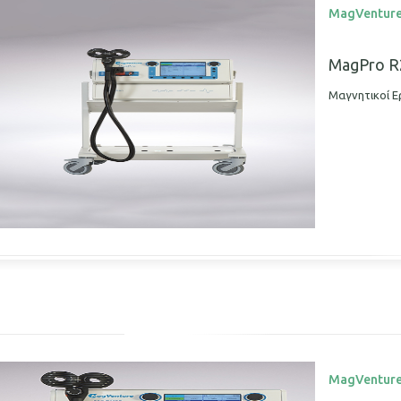
MagVentur
MagPro R
Μαγνητικοί Ε
MagVentur