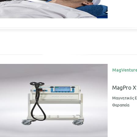
MagVentur
MagPro X
Μαγνητικός Ε
Θεραπεία