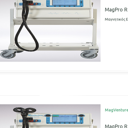
MagPro R
Μαγνητικός Ε
MagVentur
MagPro R