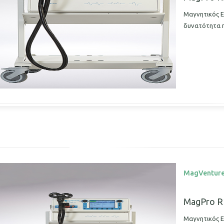
Μαγνητικός Ε
δυνατότητα 
MagVentur
MagPro R
Μαγνητικός Ε