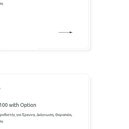
ση
e
100 with Option
ρεθιστής για Έρευνα, Διάγνωση, Θεραπεία,
ση