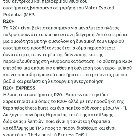
του κεντρικού και περιφερικού νευρικού
συστήματος,βασισμένο στη χρήση του Motor Evoked
Potential (MEP.
R20+
Το R20+ είναι βελτιστοποιημένο για μεγαλύτερο πλάτος
παλμού, συχνότητα και πιο έντονη διέγερση. Αυτό επιτρέπει
μια ομοιότητα με την φυσιολογική δυναμική του νευρικού
συστήματος· προσθέτοντας έτσι, ακόμα περισσότερες
δυνατότητες στον τομέα της διάγνωσης και της
παρακολούθησης στη νευροαποκατάσταση. Το σύστημα R20+
επιτρέπει μια ακόμα πιο επιθετική διέγερση του νευρο- μυϊκού
και νευροαισθητηριακού συστήματος, επιτρέποντας μια πιο
βαθιά και ρεαλιστική λειτουργική ενεργοποίηση.
R20+ EXPRESS
Η λύση του συστήματος R20+ Express έχει την ίδια
χαρακτηριστικά όπως το R20+ αλλά με την προσθήκη της
θεραπείας theta burst και ένα πακέτο σύδνεσης μέσω Wi-Fi.
Διεξάγετε συνεδρίες θεραπείας κατά της κατάθλιψης
διάρκειας 3 λεπτών. ποια είναι η ταχύτερη θεραπεία
κατάθλιψης με TMS προς το παρόν διαθέσιμο και είναι
γνωστό ως Theta burst, ή Express TMS