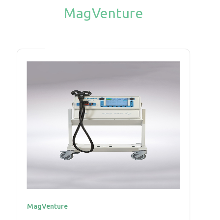
MagVenture
MagVenture
M