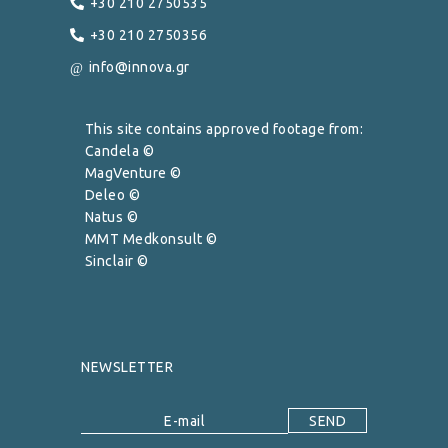
+30 210 2750535
+30 210 2750356
info@innova.gr
This site contains approved footage from:
Candela ©
MagVenture ©
Deleo ©
Natus ©
MMT Medkonsult ©
Sinclair ©
NEWSLETTER