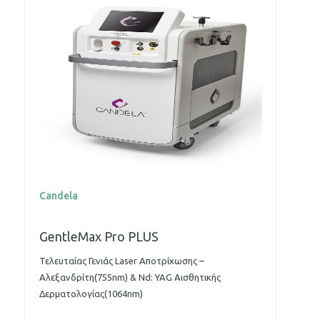
Candela
C
GentleMax Pro PLUS
P
Τελευταίας Γενιάς Laser Αποτρίχωσης –
Η
Αλεξανδρίτη(755nm) & Nd: YAG Αισθητικής
μ
Δερματολογίας(1064nm)